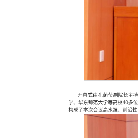
开幕式由
孔荫莹副院长
主
学、华东师范大学等高校
40
多
构成了本次会议高水准、前沿性