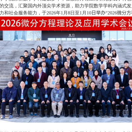
的交流，汇聚国内外顶尖学术资源，助力学院数学学科内涵式发
力和社会服务能力，于
2026
年
1
月
8
日至
1
月
10
日举办
“
2026
微分方